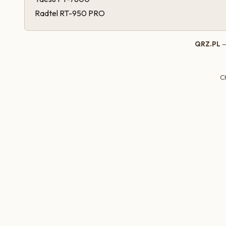
Radtel RT-950 PRO
QRZ.PL
—
C