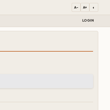
◐
A−
A+
LOGIN