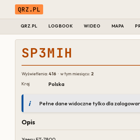
QRZ.PL
QRZ.PL
LOGBOOK
WIDEO
MAPA
P
SP3MIH
Wyświetlenia:
416
· w tym miesiącu:
2
Kraj
Polska
Pełne dane widoczne tylko dla zalogowa
Opis
Yaesu FT-7800