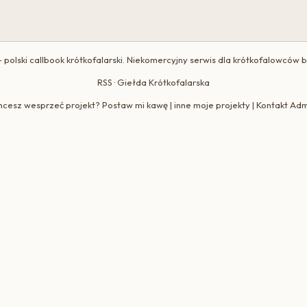
 polski callbook krótkofalarski. Niekomercyjny serwis dla krótkofalowców 
RSS
·
Giełda Krótkofalarska
hcesz wesprzeć projekt?
Postaw mi kawę
|
inne moje projekty
|
Kontakt Adm